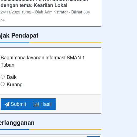
dengan tema: Kearifan Lokal
24/11/2023 13:02 - Oleh Administrator - Dilihat 884
kali
ajak Pendapat
Bagaimana layanan informasi SMAN 1
Tuban
Baik
Kurang
Submit
Hasil
erlangganan