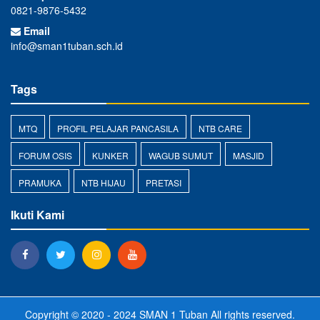
0821-9876-5432
Email
info@sman1tuban.sch.id
Tags
MTQ
PROFIL PELAJAR PANCASILA
NTB CARE
FORUM OSIS
KUNKER
WAGUB SUMUT
MASJID
PRAMUKA
NTB HIJAU
PRETASI
Ikuti Kami
Copyright © 2020 - 2024
SMAN 1 Tuban
All rights reserved.