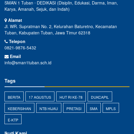
SMAN 1 Tuban ⋅ DEDIKASI (Disiplin, Edukasi, Darma, Iman,
Karya, Amanah, Sejuk, dan Indah)
Alamat
Jl. WR. Supratman No. 2, Kelurahan Baturetno, Kecamatan
Tuban, Kabupaten Tuban, Jawa Timur 62318
Telepon
0821-9876-5432
Email
info@sman1tuban.sch.id
Tags
BERITA
17 AGUSTUS
HUT RI KE-78
DUKCAPIL
KEBERSIHAN
NTB HIJAU
PRETASI
SMA
MPLS
E-KTP
Ikuti Kami